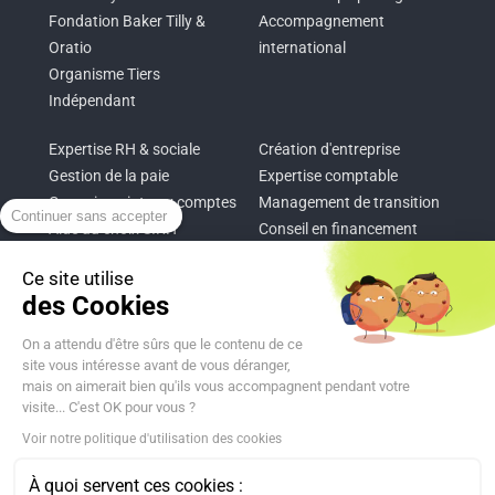
Fondation Baker Tilly &
Accompagnement
Oratio
international
Organisme Tiers
Indépendant
Expertise RH & sociale
Création d'entreprise
Gestion de la paie
Expertise comptable
Commissariat aux comptes
Management de transition
Continuer sans accepter
Aide au choix SIRH
Conseil en financement
Conseil RSE
Pilotage d’entreprise
Ce site utilise
Audit RSE
Intégration de logiciels
des Cookies
Now, for tomorrow
On a attendu d'être sûrs que le contenu de ce
site vous intéresse avant de vous déranger,
mais on aimerait bien qu'ils vous accompagnent pendant votre
Ce site web a été développé dans une démarche
visite... C'est OK pour vous ?
d’écoconception.
Voir notre politique d'utilisation des cookies
En savoir plus sur l’écoconception
Baker Tilly STREGO exerçant sous le nom commercial de Baker
À quoi servent ces cookies :
Tilly est membre du réseau mondial Baker Tilly International Ltd.,