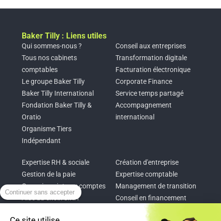
Baker Tilly : Liens utiles
Qui sommes-nous ?
Conseil aux entreprises
Tous nos cabinets
Transformation digitale
comptables
Facturation électronique
Le groupe Baker Tilly
Corporate Finance
Baker Tilly International
Service temps partagé
Fondation Baker Tilly &
Accompagnement
Oratio
international
Organisme Tiers
Indépendant
Expertise RH & sociale
Création d'entreprise
Gestion de la paie
Expertise comptable
Commissariat aux comptes
Management de transition
Continuer sans accepter
Aide au choix SIRH
Conseil en financement
Conseil RSE
Pilotage d’entreprise
Ce site utilise