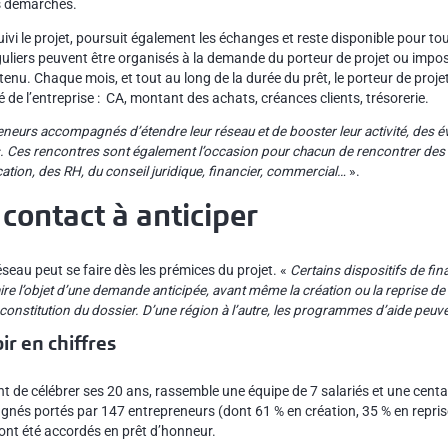
ses démarches.
uivi le projet, poursuit également les échanges et reste disponible pour t
uliers peuvent être organisés à la demande du porteur de projet ou impo
enu. Chaque mois, et tout au long de la durée du prêt, le porteur de projet
 de l’entreprise : CA, montant des achats, créances clients, trésorerie.
eneurs accompagnés d’étendre leur réseau et de booster leur activité, des
. Ces rencontres sont également l’occasion pour chacun de rencontrer des 
tion, des RH, du conseil juridique, financier, commercial…
».
 contact à anticiper
éseau peut se faire dès les prémices du projet. «
Certains dispositifs de fin
re l’objet d’une demande anticipée, avant même la création ou la reprise de l
onstitution du dossier. D’une région à l’autre, les programmes d’aide peuven
ir en chiffres
ent de célébrer ses 20 ans, rassemble une équipe de 7 salariés et une cent
nés portés par 147 entrepreneurs (dont 61 % en création, 35 % en reprise
 ont été accordés en prêt d’honneur.