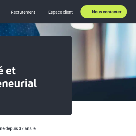
Nous contacter
Recrutement
Espace client
é et
eneurial
gne depuis 37 ans le