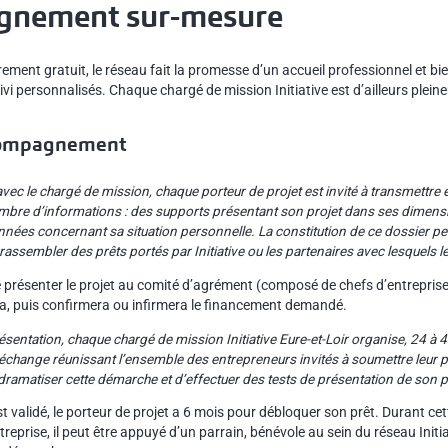
gnement sur-mesure
rement gratuit, le réseau fait la promesse d’un accueil professionnel et bie
 personnalisés. Chaque chargé de mission Initiative est d’ailleurs plei
ccompagnement
ec le chargé de mission, chaque porteur de projet est invité à transmettre e
ombre d’informations : des supports présentant son projet dans ses dimens
nnées concernant sa situation personnelle. La constitution de ce dossier p
rassembler des prêts portés par Initiative ou les partenaires avec lesquels 
présenter le projet au comité d’agrément (composé de chefs d’entreprise 
era, puis confirmera ou infirmera le financement demandé.
entation, chaque chargé de mission Initiative Eure-et-Loir organise, 24 à 
échange réunissant l’ensemble des entrepreneurs invités à soumettre leur pr
ramatiser cette démarche et d’effectuer des tests de présentation de son p
t validé, le porteur de projet a 6 mois pour débloquer son prêt. Durant cet
eprise, il peut être appuyé d’un parrain, bénévole au sein du réseau Initiati