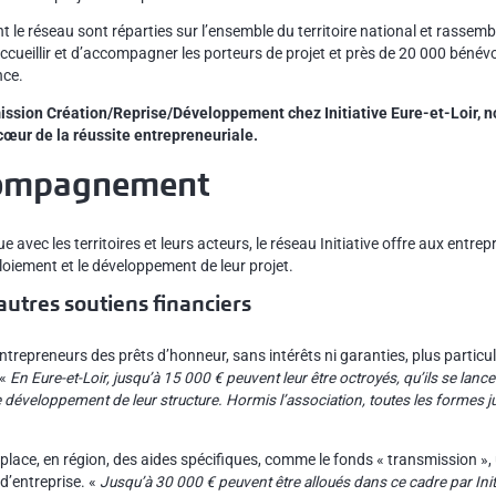
 le réseau sont réparties sur l’ensemble du territoire national et rassemb
cueillir et d’accompagner les porteurs de projet et près de 20 000 bénévo
nce.
ission Création/Reprise/Développement chez Initiative Eure-et-Loir, n
 cœur de la réussite entrepreneuriale.
compagnement
e avec les territoires et leurs acteurs, le réseau Initiative offre aux entr
ploiement et le développement de leur projet.
autres soutiens financiers
entrepreneurs des prêts d’honneur, sans intérêts ni garanties, plus particu
 «
En Eure-et-Loir, jusqu’à 15 000 € peuvent leur être octroyés, qu’ils se lanc
e développement de leur structure. Hormis l’association, toutes les formes j
lace, en région, des aides spécifiques, comme le fonds « transmission »,
 d’entreprise. «
Jusqu’à 30 000 € peuvent être alloués dans ce cadre par Init