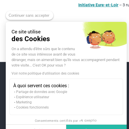
Initiative Eure-et-Loir
– 3 r
Continuer sans accepter
Ce site utilise
Partager
des Cookies
On a attendu d'être sûrs que le contenu
de ce site vous intéresse avant de vous
déranger, mais on aimerait bien qu'ils vous accompagnent pendant
votre visite... C'est OK pour vous ?
Voir notre politique d'utilisation des cookies
Baker Tilly : Liens utiles
Qui sommes-nous ?
Conseil aux entreprises
Expertise RH & sociale
À quoi servent ces cookies :
Tous nos cabinets
Transformation digitale
Gestion de la paie
Partage de données avec Google
comptables
Facturation électronique
Commissariat aux
Expérience utilisateur
Le groupe Baker Tilly
Corporate Finance
comptes
Marketing
Baker Tilly International
Service temps partagé
Aide au choix SIRH
Cookies fonctionnels
Fondation Baker Tilly &
Accompagnement
Conseil RSE
Oratio
international
Audit RSE
Consentements certifiés par
Organisme Tiers
Indépendant