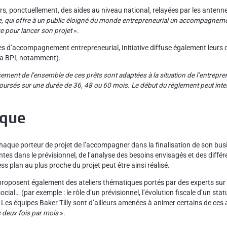
rs, ponctuellement, des aides au niveau national, relayées par les antenne
be, qui offre à un public éloigné du monde entrepreneurial un accompagneme
re pour lancer son projet
».
es d’accompagnement entrepreneurial, Initiative diffuse également leurs di
 la BPI, notamment).
ment de l’ensemble de ces prêts sont adaptées à la situation de l’entreprene
oursés sur une durée de 36, 48 ou 60 mois. Le début du règlement peut inter
ique
 chaque porteur de projet de l’accompagner dans la finalisation de son bu
ntes dans le prévisionnel, de l’analyse des besoins envisagés et des diffé
s plan au plus proche du projet peut être ainsi réalisé.
roposent également des ateliers thématiques portés par des experts sur 
social… (par exemple : le rôle d’un prévisionnel, l’évolution fiscale d’un sta
es équipes Baker Tilly sont d’ailleurs amenées à animer certains de ces a
 deux fois par mois
».