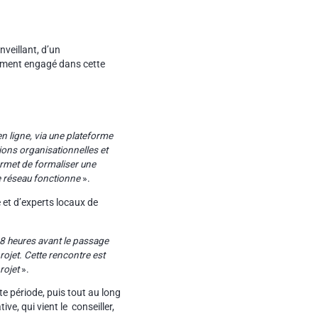
nveillant, d’un
nement engagé dans cette
n ligne, via une plateforme
ions organisationnelles et
ermet de formaliser une
le réseau fonctionne
».
et d’experts locaux de
48 heures avant le passage
ojet. Cette rencontre est
rojet
».
te période, puis tout au long
ve, qui vient le conseiller,