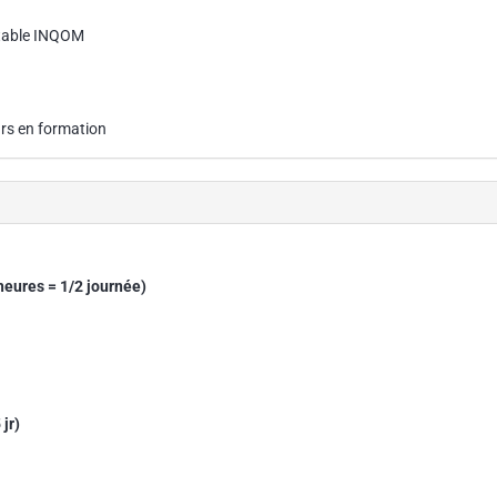
ptable INQOM
rs en formation
heures = 1/2 journée)
jr)