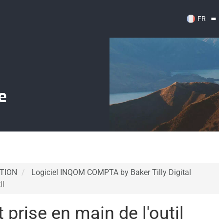
FR
e
STION
Logiciel INQOM COMPTA by Baker Tilly Digital
il
prise en main de l'outil