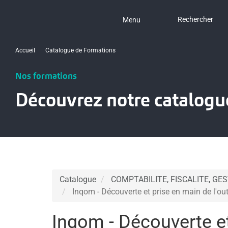
Rechercher
Menu
Accueil
Catalogue de Formations
Nos formations
Découvrez notre catalogu
Catalogue
COMPTABILITE, FISCALITE, GE
Inqom - Découverte et prise en main de l'out
Inqom - Découverte et 