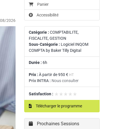
Panier
Accessibilité
/08/2026
Catégorie :
COMPTABILITE,
FISCALITE, GESTION
Sous-Catégorie :
Logiciel INQOM
COMPTA by Baker Tilly Digital
Durée :
6h
Prix :
À partir de
950 €
HT
Prix INTRA :
Nous consulter
★★★★★
★★★★★
Satisfaction :
Télécharger le programme
Prochaines Sessions