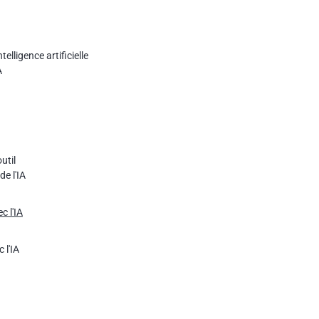
telligence artificielle
A
util
de l'IA
c l'IA
 l'IA