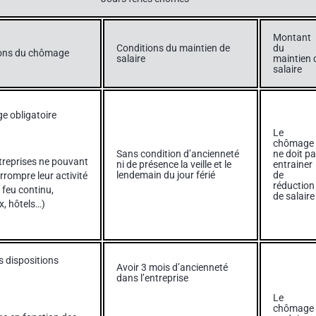
Montant
Conditions du maintien de
du
ons du chômage
salaire
maintien 
salaire
 obligatoire
Le
chômage
Sans condition d’ancienneté
ne doit p
treprises ne pouvant
ni de présence la veille et le
entrainer
lendemain du jour férié
de
rrompre leur activité
réduction
 feu continu,
de salaire
x, hôtels…)
 dispositions
Avoir 3 mois d’ancienneté
dans l’entreprise
Le
chômage