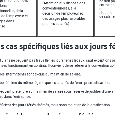
 en fonction des
ne doit p
(Attention aux dispositions
entrainer
tions
conventionnelles, à la
de
onnelles, de la
réduction
décision de l’employeur et
 de l’employeur et
de salaire
des usages plus favorables
ges dans
pour les salariés)
rise
s cas spécifiques liés aux jours fé
18 ans ne peuvent pas travailler les jours fériés légaux, sauf exceptions 
rises fonctionnant en continu. Il convient de se référer à la convention col
 les intermittents sont exclus du maintien de salaire.
bénéficient du même régime que les salariés de l’entreprise utilisatrice.
peuvent prétendre au maintien de salaire sous réserve de justifier d’une 
n, dans l’entreprise.
ficient des jours fériés chômés, mais sans maintien de la gratification.