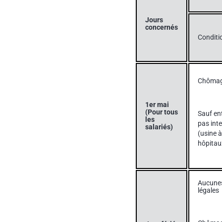
Jours
concernés
Conditi
Chômage
1er mai
(Pour tous
Sauf en
les
pas inte
salariés)
(usine à
hôpitau
Aucunes
légales