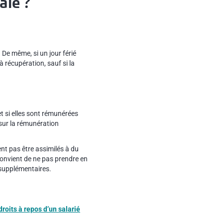
aie ?
De même, si un jour férié
 récupération, sauf si la
et si elles sont rémunérées
 sur la rémunération
ent pas être assimilés à du
 convient de ne pas prendre en
 supplémentaires.
droits à repos d’un salarié