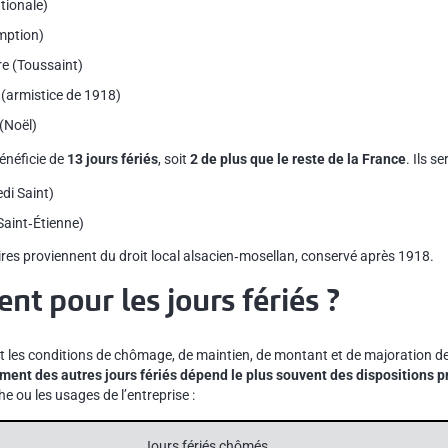
ationale)
mption)
e (Toussaint)
(armistice de 1918)
(Noël)
énéficie de
13 jours fériés
, soit
2 de plus que le reste de la France
. Ils s
edi Saint)
aint‑Étienne)
res proviennent du droit local alsacien‑mosellan, conservé après 1918.
nt pour les jours fériés ?
nt les conditions de chômage, de maintien, de montant et de majoration de
ement des autres jours fériés dépend le plus souvent des dispositions 
he ou les usages de l’entreprise :
Jours fériés chômés