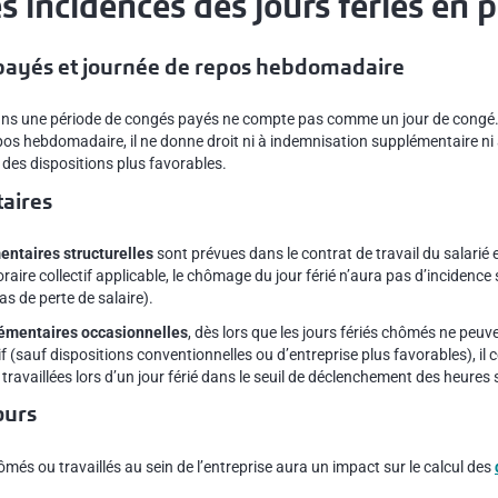
s incidences des jours fériés en p
payés et journée de repos hebdomadaire
dans une période de congés payés ne compte pas comme un jour de congé. 
os hebdomadaire, il ne donne droit ni à indemnisation supplémentaire ni à
 des dispositions plus favorables.
aires
ntaires structurelles
sont prévues dans le contrat de travail du salarié 
aire collectif applicable, le chômage du jour férié n’aura pas d’incidence
as de perte de salaire).
émentaires occasionnelles
, dès lors que les jours fériés chômés ne peuv
if (sauf dispositions conventionnelles ou d’entreprise plus favorables), il
travaillées lors d’un jour férié dans le seuil de déclenchement des heures
jours
més ou travaillés au sein de l’entreprise aura un impact sur le calcul des