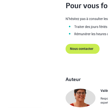
Pour vous f
N’hésitez pas à consulter le
Traiter des jours férié
Rémunérer les heures 
Nous contacter
Auteur
Valé
Respo
exper