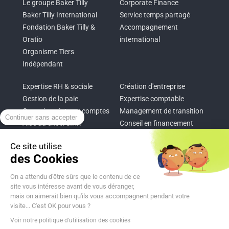
Le groupe Baker Tilly
Corporate Finance
Baker Tilly International
Service temps partagé
Fondation Baker Tilly &
Accompagnement
Oratio
international
Organisme Tiers
Indépendant
Expertise RH & sociale
Création d'entreprise
Gestion de la paie
Expertise comptable
Commissariat aux comptes
Management de transition
Continuer sans accepter
Aide au choix SIRH
Conseil en financement
Conseil RSE
Pilotage d’entreprise
Ce site utilise
Audit RSE
Intégration de logiciels
des Cookies
Now, for tomorrow
On a attendu d'être sûrs que le contenu de ce
site vous intéresse avant de vous déranger,
mais on aimerait bien qu'ils vous accompagnent pendant votre
Ce site web a été développé dans une démarche
visite... C'est OK pour vous ?
d’écoconception.
Voir notre politique d'utilisation des cookies
En savoir plus sur l’écoconception